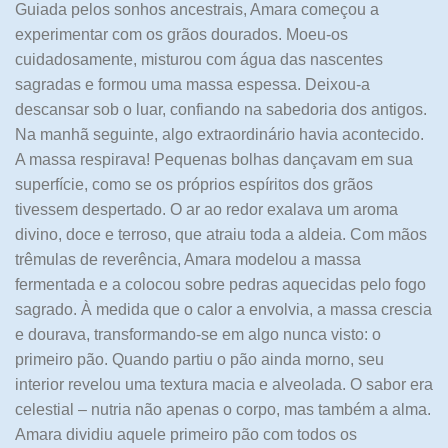
Guiada pelos sonhos ancestrais, Amara começou a
experimentar com os grãos dourados. Moeu-os
cuidadosamente, misturou com água das nascentes
sagradas e formou uma massa espessa. Deixou-a
descansar sob o luar, confiando na sabedoria dos antigos.
Na manhã seguinte, algo extraordinário havia acontecido.
A massa respirava! Pequenas bolhas dançavam em sua
superfície, como se os próprios espíritos dos grãos
tivessem despertado. O ar ao redor exalava um aroma
divino, doce e terroso, que atraiu toda a aldeia. Com mãos
trêmulas de reverência, Amara modelou a massa
fermentada e a colocou sobre pedras aquecidas pelo fogo
sagrado. À medida que o calor a envolvia, a massa crescia
e dourava, transformando-se em algo nunca visto: o
primeiro pão. Quando partiu o pão ainda morno, seu
interior revelou uma textura macia e alveolada. O sabor era
celestial – nutria não apenas o corpo, mas também a alma.
Amara dividiu aquele primeiro pão com todos os