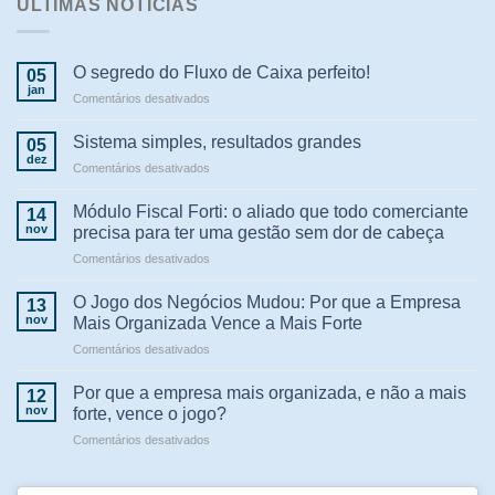
ÚLTIMAS NOTÍCIAS
O segredo do Fluxo de Caixa perfeito!
05
jan
em
Comentários desativados
O
segredo
Sistema simples, resultados grandes
05
do
dez
em
Comentários desativados
Fluxo
Sistema
de
simples,
Módulo Fiscal Forti: o aliado que todo comerciante
Caixa
14
resultados
nov
perfeito!
precisa para ter uma gestão sem dor de cabeça
grandes
em
Comentários desativados
Módulo
Fiscal
O Jogo dos Negócios Mudou: Por que a Empresa
13
Forti:
nov
Mais Organizada Vence a Mais Forte
o
em
Comentários desativados
aliado
O
que
Jogo
todo
Por que a empresa mais organizada, e não a mais
12
dos
comerciante
nov
forte, vence o jogo?
Negócios
precisa
em
Comentários desativados
Mudou:
para
Por
Por
ter
que
que
uma