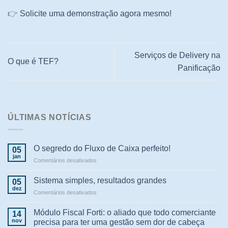
👉
Solicite uma demonstração agora mesmo!
Serviços de Delivery na
O que é TEF?
Panificação
ÚLTIMAS NOTÍCIAS
O segredo do Fluxo de Caixa perfeito!
05
jan
em
Comentários desativados
O
segredo
Sistema simples, resultados grandes
05
do
dez
em
Comentários desativados
Fluxo
Sistema
de
simples,
Módulo Fiscal Forti: o aliado que todo comerciante
Caixa
14
resultados
nov
perfeito!
precisa para ter uma gestão sem dor de cabeça
grandes