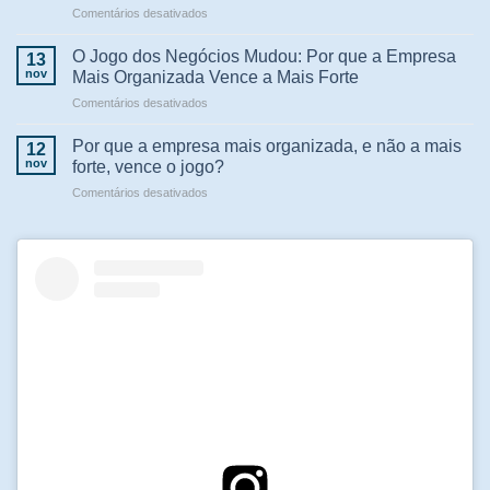
em
Comentários desativados
Módulo
Fiscal
O Jogo dos Negócios Mudou: Por que a Empresa
13
Forti:
nov
Mais Organizada Vence a Mais Forte
o
em
Comentários desativados
aliado
O
que
Jogo
todo
Por que a empresa mais organizada, e não a mais
12
dos
comerciante
nov
forte, vence o jogo?
Negócios
precisa
em
Comentários desativados
Mudou:
para
Por
Por
ter
que
que
uma
a
a
gestão
empresa
Empresa
sem
mais
Mais
dor
organizada,
Organizada
de
e
Vence
cabeça
não
a
a
Mais
mais
Forte
forte,
vence
o
jogo?